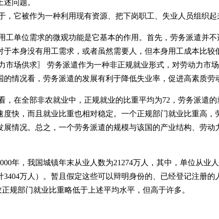
上述问题。
一在于，它被作为一种利用现有资源、把下岗职工、失业人员组织
满足用工单位需求的微观功能是它基本的作用。首先，劳务派遣并
对于本身没有用工需求，或者虽然需要人，但本身用工成本比
市场供求〗 劳务派遣作为一种非正规就业形式，对劳动力市场
我国的情况看，劳务派遣的发展有利于降低失业率，促进高素质
，在全部非农就业中，正规就业的比重平均为72，劳务派遣的就
速度快，而且就业比重也相对稳定。一个正规部门就业比重高，
发展情况。总之，一个劳务派遣的规模与该国的产业结构、劳动
0年，我国城镇年末从业人数为21274万人，其中，单位从业人员1
合计3404万人）。暂且假定这些可以辩明身份的、已经登记注册
非农正规部门就业比重略低于上述平均水平，但高于许多。