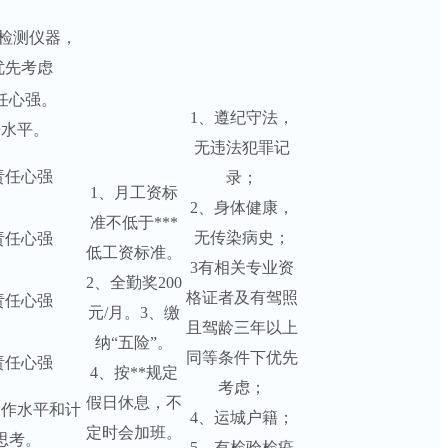
检测仪器，
优先考虑
任心强。
1、遵纪守法，
语水平。
无违法犯罪记
责任心强
录；
1、月工资标
2、身体健康，
准不低于***
无传染病史；
责任心强
低工资标准。
3有相关专业资
2、全勤奖200
格证者及有驾照
责任心强
元/月。3、缴
且驾龄三年以上
纳“五险”。
同等条件下优先
责任心强
4、按**规定
考虑；
假日休息，不
写作水平和计
4、运城户籍；
定时会加班。
思考。
5、有检验检疫